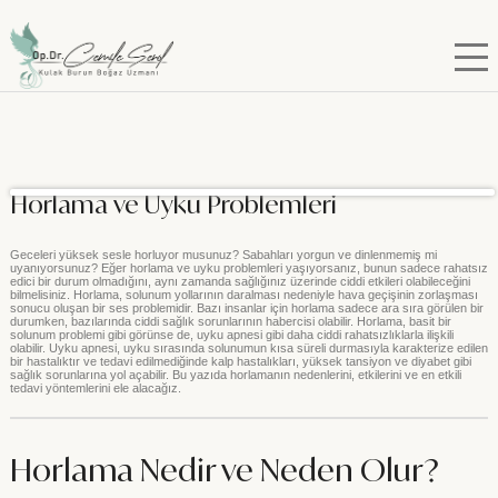
Horlama ve Uyku Problemleri
Geceleri yüksek sesle horluyor musunuz? Sabahları yorgun ve dinlenmemiş mi
uyanıyorsunuz? Eğer horlama ve uyku problemleri yaşıyorsanız, bunun sadece rahatsız
edici bir durum olmadığını, aynı zamanda sağlığınız üzerinde ciddi etkileri olabileceğini
bilmelisiniz. Horlama, solunum yollarının daralması nedeniyle hava geçişinin zorlaşması
sonucu oluşan bir ses problemidir. Bazı insanlar için horlama sadece ara sıra görülen bir
durumken, bazılarında ciddi sağlık sorunlarının habercisi olabilir. Horlama, basit bir
solunum problemi gibi görünse de, uyku apnesi gibi daha ciddi rahatsızlıklarla ilişkili
olabilir. Uyku apnesi, uyku sırasında solunumun kısa süreli durmasıyla karakterize edilen
bir hastalıktır ve tedavi edilmediğinde kalp hastalıkları, yüksek tansiyon ve diyabet gibi
sağlık sorunlarına yol açabilir. Bu yazıda horlamanın nedenlerini, etkilerini ve en etkili
tedavi yöntemlerini ele alacağız.
Horlama Nedir ve Neden Olur?