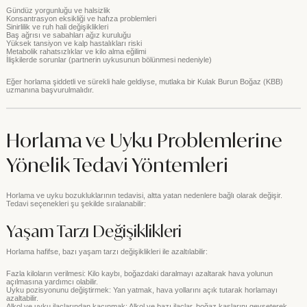
Gündüz yorgunluğu ve halsizlik
Konsantrasyon eksikliği ve hafıza problemleri
Sinirlilik ve ruh hali değişiklikleri
Baş ağrısı ve sabahları ağız kuruluğu
Yüksek tansiyon ve kalp hastalıkları riski
Metabolik rahatsızlıklar ve kilo alma eğilimi
İlişkilerde sorunlar (partnerin uykusunun bölünmesi nedeniyle)
Eğer horlama şiddetli ve sürekli hale geldiyse, mutlaka bir Kulak Burun Boğaz (KBB)
uzmanına başvurulmalıdır.
Horlama ve Uyku Problemlerine
Yönelik Tedavi Yöntemleri
Horlama ve uyku bozukluklarının tedavisi, altta yatan nedenlere bağlı olarak değişir.
Tedavi seçenekleri şu şekilde sıralanabilir:
Yaşam Tarzı Değişiklikleri
Horlama hafifse, bazı yaşam tarzı değişiklikleri ile azaltılabilir:
Fazla kiloların verilmesi: Kilo kaybı, boğazdaki daralmayı azaltarak hava yolunun
açılmasına yardımcı olabilir.
Uyku pozisyonunu değiştirmek: Yan yatmak, hava yollarını açık tutarak horlamayı
azaltabilir.
Alkol ve uyku ilaçlarından kaçınmak: Alkol ve bazı ilaçlar, boğaz kaslarını gevşeterek