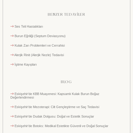
BENZER TEDAVİLER
Ses Teli Hastalıkları
Burun Eğriliği (Septum Deviasyonu)
Kulak Zarı Problemleri ve Cerrahisi
Alerjik Rinit (Alerjik Nezle) Tedavisi
İşitme Kayıpları
BLOG
Eskişehir'de KBB Muayenesi: Kapsamlı Kulak Burun Boğaz
Değerlendirmesi
Eskişehir'de Mezoterapi: Cilt Gençleştirme ve Saç Tedavisi
Eskişehir'de Dudak Dolgusu: Doğal ve Estetik Sonuçlar
Eskişehir'de Botoks: Medikal Estetikte Güvenli ve Doğal Sonuçlar