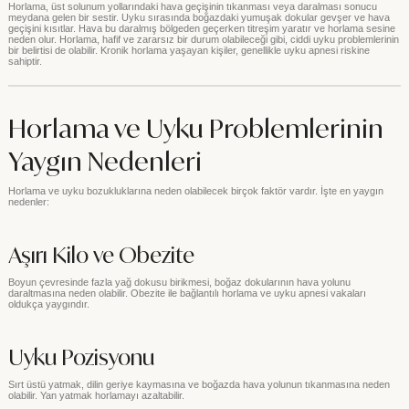
Horlama, üst solunum yollarındaki hava geçişinin tıkanması veya daralması sonucu
meydana gelen bir sestir. Uyku sırasında boğazdaki yumuşak dokular gevşer ve hava
geçişini kısıtlar. Hava bu daralmış bölgeden geçerken titreşim yaratır ve horlama sesine
neden olur. Horlama, hafif ve zararsız bir durum olabileceği gibi, ciddi uyku problemlerinin
bir belirtisi de olabilir. Kronik horlama yaşayan kişiler, genellikle uyku apnesi riskine
sahiptir.
Horlama ve Uyku Problemlerinin
Yaygın Nedenleri
Horlama ve uyku bozukluklarına neden olabilecek birçok faktör vardır. İşte en yaygın
nedenler:
Aşırı Kilo ve Obezite
Boyun çevresinde fazla yağ dokusu birikmesi, boğaz dokularının hava yolunu
daraltmasına neden olabilir. Obezite ile bağlantılı horlama ve uyku apnesi vakaları
oldukça yaygındır.
Uyku Pozisyonu
Sırt üstü yatmak, dilin geriye kaymasına ve boğazda hava yolunun tıkanmasına neden
olabilir. Yan yatmak horlamayı azaltabilir.