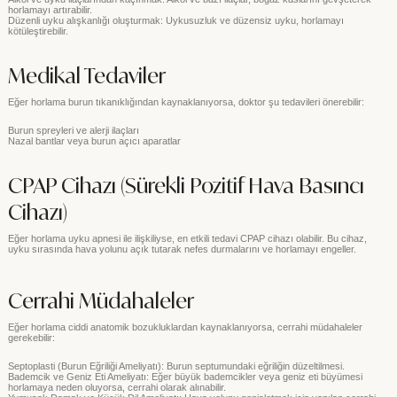
horlamayı artırabilir.
Düzenli uyku alışkanlığı oluşturmak: Uykusuzluk ve düzensiz uyku, horlamayı
kötüleştirebilir.
Medikal Tedaviler
Eğer horlama burun tıkanıklığından kaynaklanıyorsa, doktor şu tedavileri önerebilir:
Burun spreyleri ve alerji ilaçları
Nazal bantlar veya burun açıcı aparatlar
CPAP Cihazı (Sürekli Pozitif Hava Basıncı
Cihazı)
Eğer horlama uyku apnesi ile ilişkiliyse, en etkili tedavi CPAP cihazı olabilir. Bu cihaz,
uyku sırasında hava yolunu açık tutarak nefes durmalarını ve horlamayı engeller.
Cerrahi Müdahaleler
Eğer horlama ciddi anatomik bozukluklardan kaynaklanıyorsa, cerrahi müdahaleler
gerekebilir:
Septoplasti (Burun Eğriliği Ameliyatı): Burun septumundaki eğriliğin düzeltilmesi.
Bademcik ve Geniz Eti Ameliyatı: Eğer büyük bademcikler veya geniz eti büyümesi
horlamaya neden oluyorsa, cerrahi olarak alınabilir.