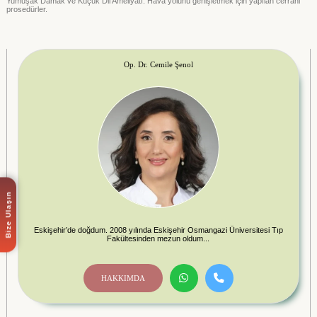
Yumuşak Damak ve Küçük Dil Ameliyatı: Hava yolunu genişletmek için yapılan cerrahi
prosedürler.
Op. Dr. Cemile Şenol
Bize Ulaşın
Eskişehir’de doğdum. 2008 yılında Eskişehir Osmangazi Üniversitesi Tıp
Fakültesinden mezun oldum...
HAKKIMDA