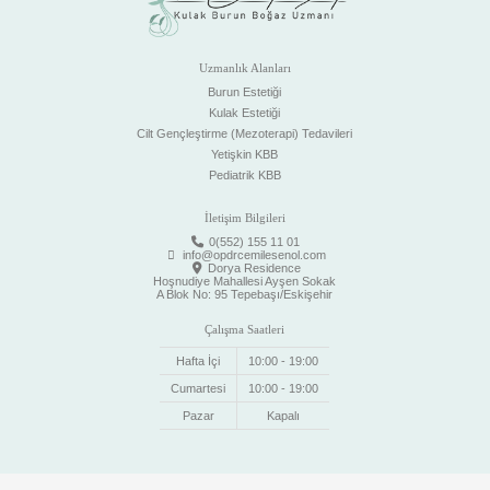
Uzmanlık Alanları
Burun Estetiği
Kulak Estetiği
Cilt Gençleştirme (Mezoterapi) Tedavileri
Yetişkin KBB
Pediatrik KBB
İletişim Bilgileri
0(552) 155 11 01
info@opdrcemilesenol.com
Dorya Residence
Hoşnudiye Mahallesi Ayşen Sokak
A Blok No: 95 Tepebaşı/Eskişehir
Çalışma Saatleri
Hafta İçi
10:00 - 19:00
Cumartesi
10:00 - 19:00
Pazar
Kapalı