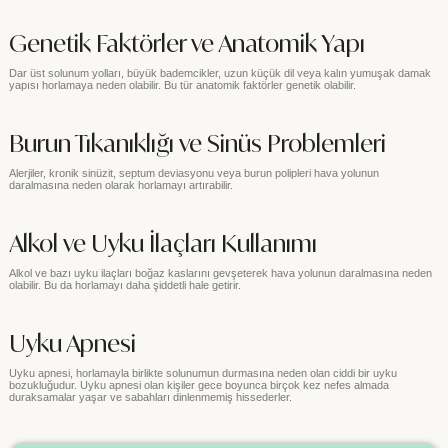
Genetik Faktörler ve Anatomik Yapı
Dar üst solunum yolları, büyük bademcikler, uzun küçük dil veya kalın yumuşak damak
yapısı horlamaya neden olabilir. Bu tür anatomik faktörler genetik olabilir.
Burun Tıkanıklığı ve Sinüs Problemleri
Alerjiler, kronik sinüzit, septum deviasyonu veya burun polipleri hava yolunun
daralmasına neden olarak horlamayı artırabilir.
Alkol ve Uyku İlaçları Kullanımı
Alkol ve bazı uyku ilaçları boğaz kaslarını gevşeterek hava yolunun daralmasına neden
olabilir. Bu da horlamayı daha şiddetli hale getirir.
Uyku Apnesi
Uyku apnesi, horlamayla birlikte solunumun durmasına neden olan ciddi bir uyku
bozukluğudur. Uyku apnesi olan kişiler gece boyunca birçok kez nefes almada
duraksamalar yaşar ve sabahları dinlenmemiş hissederler.