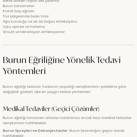
Nefes alırken hışıltılı ses çıkarma
Burun kanamaları
Kronik baş ağrıları
Yüz bölgesinde baskı hissi
Ağız kuruluğu ve sık sık boğaz enfeksiyonu
Uyku apnesi ve horlama
Sinüzit ve tekrarlayan enfeksiyonlar
Burun Eğriliğine Yönelik Tedavi
Yöntemleri
Burun eğriliği tedavisi, hastanın yaşadığı semptomların şiddetine göre
değişiklik gösterir. İşte en yaygın tedavi yöntemleri:
Medikal Tedaviler (Geçici Çözümler)
Burun eğriliği tamamen ortadan kaldırılmaz ancak bazı medikal tedaviler
semptomları hafifletebilir:
Burun Spreyleri ve Dekonjestanlar:
Burun tıkanıklığını geçici olarak
hafifletebilir.