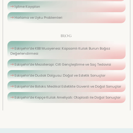
İşitme Kayıpları
Horlama ve Uyku Problemleri
BLOG
Eskişehir'de KBB Muayenesi: Kapsamlı Kulak Burun Boğaz
Değerlendirmesi
Eskişehir'de Mezoterapi: Cilt Gençleştirme ve Saç Tedavisi
Eskişehir'de Dudak Dolgusu: Doğal ve Estetik Sonuçlar
Eskişehir'de Botoks: Medikal Estetikte Güvenli ve Doğal Sonuçlar
Eskişehir'de Kepçe Kulak Ameliyatı: Otoplasti ile Doğal Sonuçlar