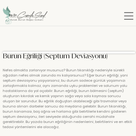
Burun Eğriliği (Septum Deviasyonu)
Nefes almakta zorlanıyor musunuz? Burun tıkanıklığı nedeniyle sürekli
ağızdan nefes almak zorunda mı kalıyorsunuz? Eğer burun eğriliği, yani
septum deviasyonu yaşıyorsanız, bu durum sadece günlük yaşamınızı
zorlaştırmakla kalmaz, aynı zamanda uyku problemleri ve solunum yolu
hastalıklarına da yol açabilir. Burun eğriliği, burun bölmesini (septum)
oluşturan kıkırdak ve kemik yapının sağa veya sola kayması sonucu
oluşan bir sorundur. Bu eğrilik doğuştan olabileceği gibi travmalar veya
buruna alınan darbeler sonucu da meydana gelebilir. Burun tıkanıklığı,
burun kanaması, baş ağrısı ve horlama gibi belirtilerle kendini gösteren
septum deviasyonu, ileri seviyede olduğunda cerrahi müdahale
gerektirebilir. Bu yazıda burun eğriliğinin nedenlerini, belirtilerini ve en etkili
tedavi yöntemlerini ele alacağız.