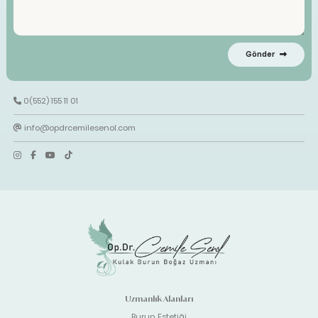
Gönder
0(552) 155 11 01
info@opdrcemilesenol.com
Uzmanlık Alanları
Burun Estetiği