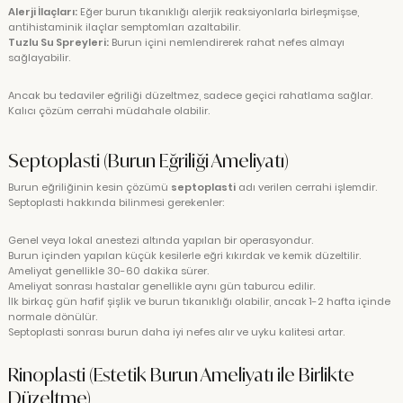
Alerji İlaçları:
Eğer burun tıkanıklığı alerjik reaksiyonlarla birleşmişse,
antihistaminik ilaçlar semptomları azaltabilir.
Tuzlu Su Spreyleri:
Burun içini nemlendirerek rahat nefes almayı
sağlayabilir.
Ancak bu tedaviler eğriliği düzeltmez, sadece geçici rahatlama sağlar.
Kalıcı çözüm cerrahi müdahale olabilir.
Septoplasti (Burun Eğriliği Ameliyatı)
Burun eğriliğinin kesin çözümü
septoplasti
adı verilen cerrahi işlemdir.
Septoplasti hakkında bilinmesi gerekenler:
Genel veya lokal anestezi altında yapılan bir operasyondur.
Burun içinden yapılan küçük kesilerle eğri kıkırdak ve kemik düzeltilir.
Ameliyat genellikle 30-60 dakika sürer.
Ameliyat sonrası hastalar genellikle aynı gün taburcu edilir.
İlk birkaç gün hafif şişlik ve burun tıkanıklığı olabilir, ancak 1-2 hafta içinde
normale dönülür.
Septoplasti sonrası burun daha iyi nefes alır ve uyku kalitesi artar.
Rinoplasti (Estetik Burun Ameliyatı ile Birlikte
Düzeltme)