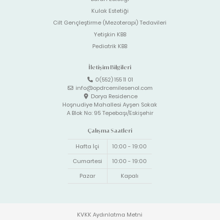
Kulak Estetiği
Cilt Gençleştirme (Mezoterapi) Tedavileri
Yetişkin KBB
Pediatrik KBB
İletişim Bilgileri
0(552) 155 11 01
info@opdrcemilesenol.com
Dorya Residence
Hoşnudiye Mahallesi Ayşen Sokak
A Blok No: 95 Tepebaşı/Eskişehir
Çalışma Saatleri
Hafta İçi
10:00 - 19:00
Cumartesi
10:00 - 19:00
Pazar
Kapalı
KVKK Aydınlatma Metni