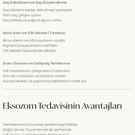
Saç Dökülmesi ve Saç Güçlendirme
Saç köklerini besler, dökülmeyi yavaşlatır
Yeni saç çıkışını uyarır
Saç kalitesi ve yoğunluğunu artırır
Akne İzleri ve Cilt Lekeleri Tedavisi
Akne izlerini ve cilt kusurlarını azaltır
Pigment bozukluklarını hafifletir
Cilt lekeleri tedavisinde etkilidir
Doku Onarımı ve Gelişmiş Yenilenme
Cilt hasarlarının iyileşmesini hızlandırır
Göz altı morlukları ve torbaları azaltır
Güneş lekeleri ve yaşlanma belirtilerini hedef alır
Eksozom Tedavisinin Avantajları
Derinlemesine hücresel yenilenmeyi tetikler
Doğal ve kök hücre temelli bir yöntemdir
Cilt ve saç üzerinde kalıcı etkiler sunar