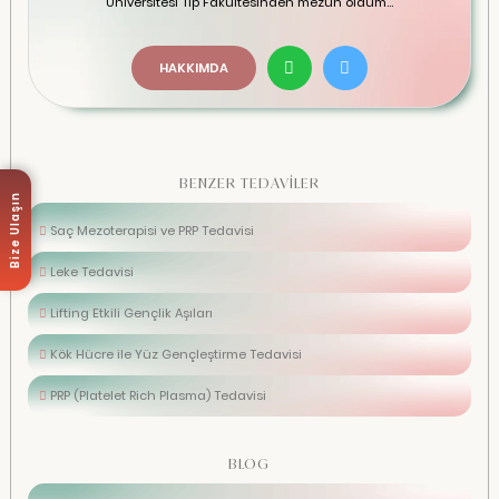
Üniversitesi Tıp Fakültesinden mezun oldum...
HAKKIMDA
BENZER TEDAVİLER
Bize Ulaşın
Saç Mezoterapisi ve PRP Tedavisi
Leke Tedavisi
Lifting Etkili Gençlik Aşıları
Kök Hücre ile Yüz Gençleştirme Tedavisi
PRP (Platelet Rich Plasma) Tedavisi
BLOG