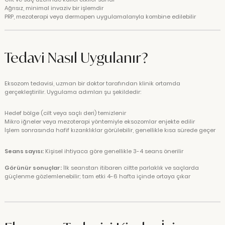
Ağrısız, minimal invaziv bir işlemdir
PRP, mezoterapi veya dermapen uygulamalarıyla kombine edilebilir
Tedavi Nasıl Uygulanır?
Eksozom tedavisi, uzman bir doktor tarafından klinik ortamda
gerçekleştirilir. Uygulama adımları şu şekildedir:
Hedef bölge (cilt veya saçlı deri) temizlenir
Mikro iğneler veya mezoterapi yöntemiyle eksozomlar enjekte edilir
İşlem sonrasında hafif kızarıklıklar görülebilir, genellikle kısa sürede geçer
Seans sayısı:
Kişisel ihtiyaca göre genellikle 3-4 seans önerilir
Görünür sonuçlar:
İlk seanstan itibaren ciltte parlaklık ve saçlarda
güçlenme gözlemlenebilir; tam etki 4-6 hafta içinde ortaya çıkar