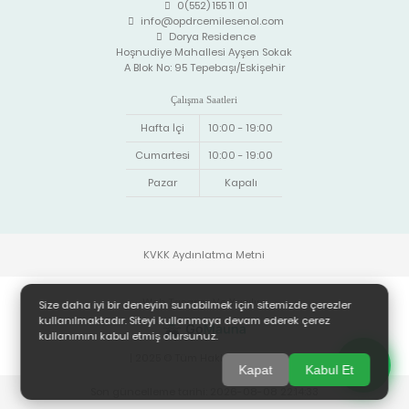
0(552) 155 11 01
info@opdrcemilesenol.com
Dorya Residence
Hoşnudiye Mahallesi Ayşen Sokak
A Blok No: 95 Tepebaşı/Eskişehir
Çalışma Saatleri
Hafta İçi
10:00 - 19:00
Cumartesi
10:00 - 19:00
Pazar
Kapalı
KVKK Aydınlatma Metni
Web Tasarım Ve Yazılım
Size daha iyi bir deneyim sunabilmek için sitemizde çerezler
kullanılmaktadır. Siteyi kullanmaya devam ederek çerez
kullanımını kabul etmiş olursunuz.
| 2025 © Tüm Hakları Saklıdır.
Kapat
Kabul Et
Son güncelleme tarihi: 2026-08-08 22:14:33