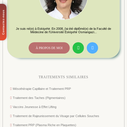
Contactez-nous
Je suis né(e) à Eskişehir. En 2008, j'ai été diplômé(e) de la Faculté de
Médecine de l’Université Eskişehir Osmangazi...
À PROPOS DE MOI
TRAITEMENTS SIMILAIRES
Mésothérapie Capillaire et Traitement PRP
Traitement des Taches (Pigmentaires)
Vaccins Jeunesse à Effet Lifting
Traitement de Rajeunissement du Visage par Cellules Souches
Traitement PRP (Plasma Riche en Plaquettes)