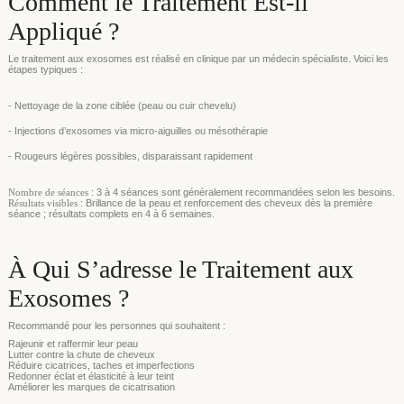
Comment le Traitement Est-il
Appliqué ?
Le traitement aux exosomes est réalisé en clinique par un médecin spécialiste. Voici les
étapes typiques :
- Nettoyage de la zone ciblée (peau ou cuir chevelu)
- Injections d’exosomes via micro-aiguilles ou mésothérapie
- Rougeurs légères possibles, disparaissant rapidement
Nombre de séances
: 3 à 4 séances sont généralement recommandées selon les besoins.
Résultats visibles
: Brillance de la peau et renforcement des cheveux dès la première
séance ; résultats complets en 4 à 6 semaines.
À Qui S’adresse le Traitement aux
Exosomes ?
Recommandé pour les personnes qui souhaitent :
Rajeunir et raffermir leur peau
Lutter contre la chute de cheveux
Réduire cicatrices, taches et imperfections
Redonner éclat et élasticité à leur teint
Améliorer les marques de cicatrisation