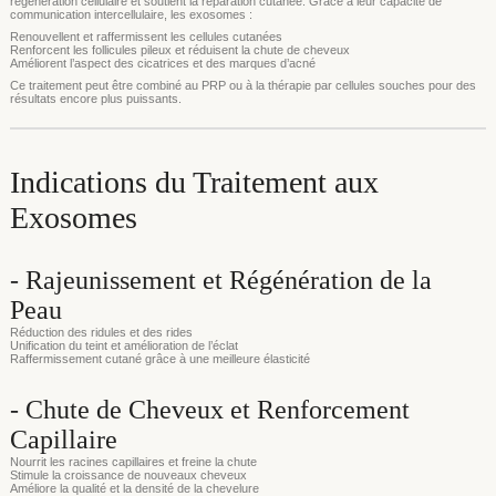
régénération cellulaire et soutient la réparation cutanée. Grâce à leur capacité de
communication intercellulaire, les exosomes :
Renouvellent et raffermissent les cellules cutanées
Renforcent les follicules pileux et réduisent la chute de cheveux
Améliorent l’aspect des cicatrices et des marques d’acné
Ce traitement peut être combiné au PRP ou à la thérapie par cellules souches pour des
résultats encore plus puissants.
Indications du Traitement aux
Exosomes
- Rajeunissement et Régénération de la
Peau
Réduction des ridules et des rides
Unification du teint et amélioration de l’éclat
Raffermissement cutané grâce à une meilleure élasticité
- Chute de Cheveux et Renforcement
Capillaire
Nourrit les racines capillaires et freine la chute
Stimule la croissance de nouveaux cheveux
Améliore la qualité et la densité de la chevelure