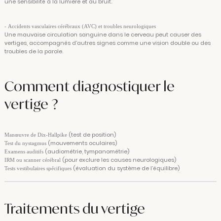
une sensibilité à la lumière et au bruit.
- Accidents vasculaires cérébraux (AVC) et troubles neurologiques
Une mauvaise circulation sanguine dans le cerveau peut causer des
vertiges, accompagnés d’autres signes comme une vision double ou des
troubles de la parole.
Comment diagnostiquer le
vertige ?
(test de position)
Manœuvre de Dix-Hallpike
(mouvements oculaires)
Test du nystagmus
(audiométrie, tympanométrie)
Examens auditifs
(pour exclure les causes neurologiques)
IRM ou scanner cérébral
(évaluation du système de l’équilibre)
Tests vestibulaires spécifiques
Traitements du vertige