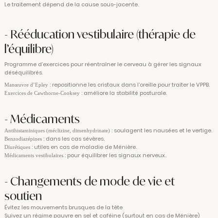
Le traitement dépend de la cause sous-jacente.
- Rééducation vestibulaire (thérapie de
l’équilibre)
Programme d’exercices pour réentraîner le cerveau à gérer les signaux
déséquilibrés.
: repositionne les cristaux dans l’oreille pour traiter le VPPB.
Manœuvre d’Epley
: améliore la stabilité posturale.
Exercices de Cawthorne-Cooksey
- Médicaments
: soulagent les nausées et le vertige.
Antihistaminiques (méclizine, dimenhydrinate)
: dans les cas sévères.
Benzodiazépines
: utiles en cas de maladie de Ménière.
Diurétiques
: pour équilibrer les signaux nerveux.
Médicaments vestibulaires
- Changements de mode de vie et
soutien
Évitez les mouvements brusques de la tête
Suivez un régime pauvre en sel et caféine (surtout en cas de Ménière)