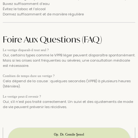
Buvez suffisamment d’eau
Évitez le tabac et l’alcool
Dormez suffisamment et de manière régulière
Foire Aux Questions (FAQ)
Le vertige disparaît-il tout seul ?
Oui, certains types comme le VPPB léger peuvent disparaître spontanément.
Mais si les crises sont fréquentes ou sévères, une consultation médicale
est nécessaire.
Combien de temps dure un vertige ?
Cela dépend de la cause : quelques secondes (VPPB) à plusieurs heures
(Ménière).
Le vertige peut-il revenir ?
Oui, s’il n’est pas traité correctement. Un suivi et des ajustements de mode
de vie peuvent prévenir les récidives.
Op. Dr. Cemile Şenol