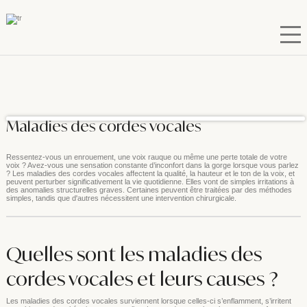
Maladies des cordes vocales
Ressentez-vous un enrouement, une voix rauque ou même une perte totale de votre
voix ? Avez-vous une sensation constante d’inconfort dans la gorge lorsque vous parlez
? Les maladies des cordes vocales affectent la qualité, la hauteur et le ton de la voix, et
peuvent perturber significativement la vie quotidienne. Elles vont de simples irritations à
des anomalies structurelles graves. Certaines peuvent être traitées par des méthodes
simples, tandis que d'autres nécessitent une intervention chirurgicale.
Quelles sont les maladies des
cordes vocales et leurs causes ?
Les maladies des cordes vocales surviennent lorsque celles-ci s’enflamment, s’irritent