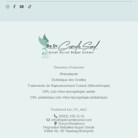
Domaines d'expertise
Rhinoplastie
Esthétique des Oreilles
Traitements de Rajeunissement Cutané (Mésothérapie)
ORL (oto-rhino-laryngologie) adulte
ORL pédiatrique (oto-rhino-laryngologie pédiatrique)
Undefined key; ft1_title2
0(552) 155 11 01
info@opdrcemilesenol.com
Dorya Residence
Hoşnudiye Mahallesi Ayşen Sokak
A Blok No: 95 Tepebaşı/Eskişehir