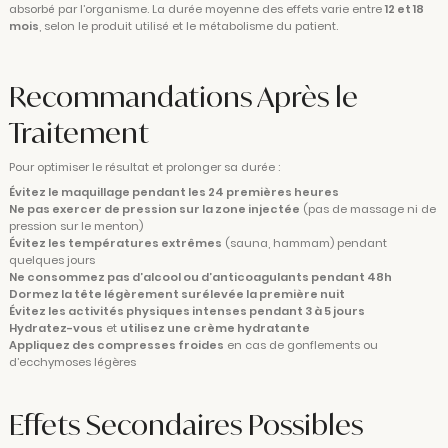
absorbé par l’organisme. La durée moyenne des effets varie entre
12 et 18
mois
, selon le produit utilisé et le métabolisme du patient.
Recommandations Après le
Traitement
Pour optimiser le résultat et prolonger sa durée :
Évitez le maquillage pendant les 24 premières heures
Ne pas exercer de pression sur la zone injectée
(pas de massage ni de
pression sur le menton)
Évitez les températures extrêmes
(sauna, hammam) pendant
quelques jours
Ne consommez pas d’alcool ou d’anticoagulants pendant 48h
Dormez la tête légèrement surélevée la première nuit
Évitez les activités physiques intenses pendant 3 à 5 jours
Hydratez-vous
et
utilisez une crème hydratante
Appliquez des compresses froides
en cas de gonflements ou
d’ecchymoses légères
Effets Secondaires Possibles