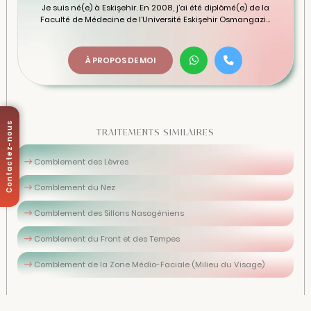
Je suis né(e) à Eskişehir. En 2008, j'ai été diplômé(e) de la
Faculté de Médecine de l’Université Eskişehir Osmangazi...
À PROPOS DE MOI
Contactez-nous
TRAITEMENTS SIMILAIRES
Comblement des Lèvres
Comblement du Nez
Comblement des Sillons Nasogéniens
Comblement du Front et des Tempes
Comblement de la Zone Médio-Faciale (Milieu du Visage)