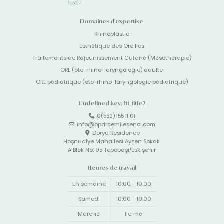
Domaines d'expertise
Rhinoplastie
Esthétique des Oreilles
Traitements de Rajeunissement Cutané (Mésothérapie)
ORL (oto-rhino-laryngologie) adulte
ORL pédiatrique (oto-rhino-laryngologie pédiatrique)
Undefined key; ft1_title2
0(552) 155 11 01
info@opdrcemilesenol.com
Dorya Residence
Hoşnudiye Mahallesi Ayşen Sokak
A Blok No: 95 Tepebaşı/Eskişehir
Heures de travail
En semaine
10:00 - 19:00
Samedi
10:00 - 19:00
Marché
Fermé