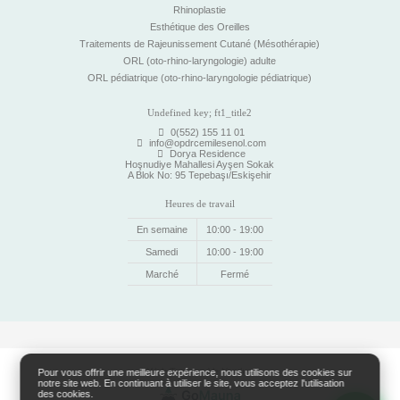
Rhinoplastie
Esthétique des Oreilles
Traitements de Rajeunissement Cutané (Mésothérapie)
ORL (oto-rhino-laryngologie) adulte
ORL pédiatrique (oto-rhino-laryngologie pédiatrique)
Undefined key; ft1_title2
0(552) 155 11 01
info@opdrcemilesenol.com
Dorya Residence
Hoşnudiye Mahallesi Ayşen Sokak
A Blok No: 95 Tepebaşı/Eskişehir
Heures de travail
En semaine
10:00 - 19:00
Samedi
10:00 - 19:00
Marché
Fermé
Web Tasarım Ve Yazılım
Pour vous offrir une meilleure expérience, nous utilisons des cookies sur
notre site web. En continuant à utiliser le site, vous acceptez l'utilisation
des cookies.