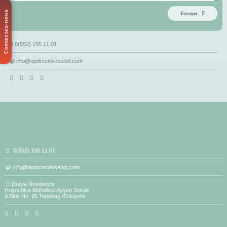
Contactez-nous
Envoyer
0(552) 155 11 01
info@opdrcemilesenol.com
0(552) 155 11 01
info@opdrcemilesenol.com
Dorya Residence
Hoşnudiye Mahallesi Ayşen Sokak
A Blok No: 95 Tepebaşı/Eskişehir