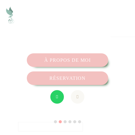
Op. Dr. Cemile Şenol
Spécialiste en Oto-rhino-laryngologie (ORL)
À PROPOS DE MOI
RÉSERVATION